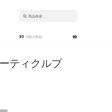
検
索
¥
0
0個の商品
ューティクルプ